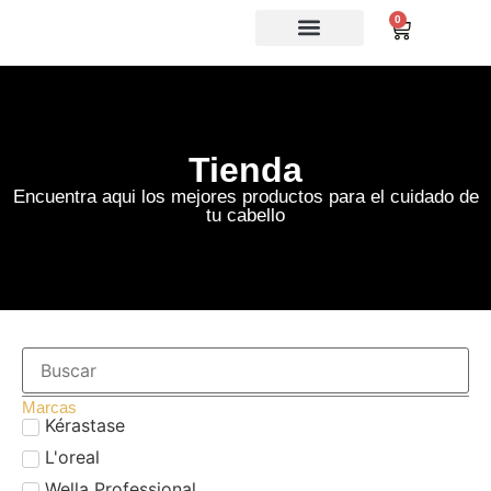
0
Tienda
Encuentra aqui los mejores productos para el cuidado de
tu cabello
Marcas
Kérastase
L'oreal
Wella Professional