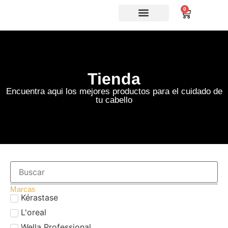
0
Tienda
Encuentra aqui los mejores productos para el cuidado de
tu cabello
Marcas
Kérastase
L'oreal
Wella Professional