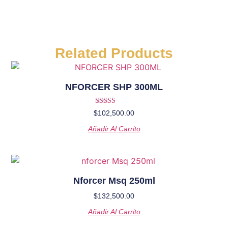
Related Products
NFORCER SHP 300ML
Valorado en
$
102,500.00
5.00
de 5
Añadir Al Carrito
Nforcer Msq 250ml
$
132,500.00
Añadir Al Carrito